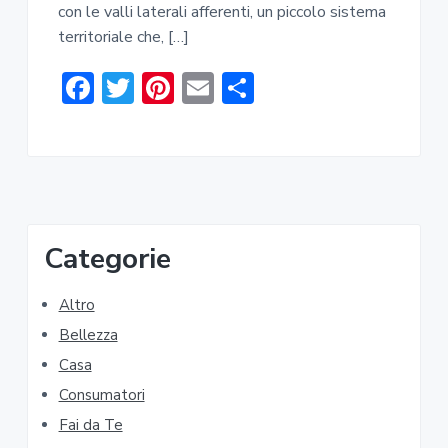
con le valli laterali afferenti, un piccolo sistema
a
territoriale che, […]
r
F
T
Pi
E
C
ac
w
nt
m
o
e
it
er
ai
n
b
te
e
l
di
o
r
st
vi
P
ok
di
Categorie
r
Altro
i
Bellezza
m
Casa
a
Consumatori
Fai da Te
r