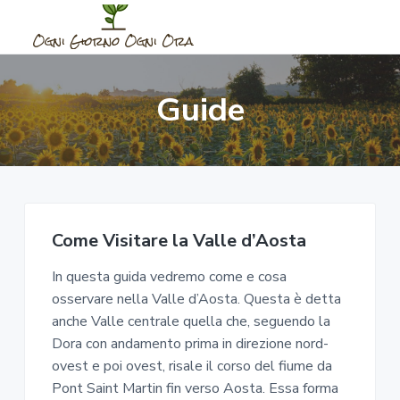
S
S
S
k
k
k
i
i
i
O
G
u
g
p
p
p
i
n
d
Guide
t
t
t
i
e
p
G
o
o
o
e
i
r
m
p
f
o
O
a
r
o
r
g
n
n
i
i
o
i
o
M
n
m
t
O
o
m
g
c
a
e
Come Visitare la Valle d’Aosta
e
n
o
r
r
n
i
t
In questa guida vedremo come e cosa
n
y
O
o
r
osservare nella Valle d’Aosta. Questa è detta
t
s
a
anche Valle centrale quella che, seguendo la
e
i
Dora con andamento prima in direzione nord-
n
d
ovest e poi ovest, risale il corso del fiume da
t
e
Pont Saint Martin fin verso Aosta. Essa forma
b