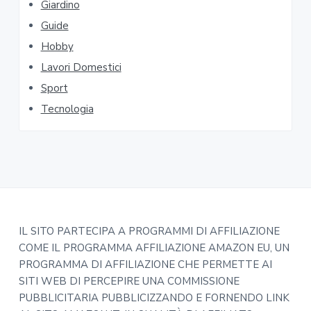
Giardino
y
Guide
S
Hobby
i
Lavori Domestici
Sport
d
Tecnologia
e
b
a
r
F
IL SITO PARTECIPA A PROGRAMMI DI AFFILIAZIONE
COME IL PROGRAMMA AFFILIAZIONE AMAZON EU, UN
o
PROGRAMMA DI AFFILIAZIONE CHE PERMETTE AI
o
SITI WEB DI PERCEPIRE UNA COMMISSIONE
PUBBLICITARIA PUBBLICIZZANDO E FORNENDO LINK