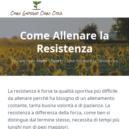
S
S
S
k
k
k
i
i
i
O
G
u
g
p
p
p
i
n
d
Come Allenare la
t
t
t
i
e
p
G
o
o
o
e
i
Resistenza
r
m
p
f
o
O
a
r
o
r
g
n
n
i
i
o
You are here:
Home
/
Sport
/
Come Allenare la Resistenza
i
o
M
n
m
t
O
o
m
g
c
a
e
e
n
o
r
r
n
i
t
n
y
O
o
La resistenza è forse la qualità sportiva più difficile
r
t
s
da allenare perchè ha bisogno di un allenamento
a
e
i
costante, tanta buona volontà e di pazienza. La
n
d
resistenza a differenza della forza, come ben si
t
e
distingue dal termine stesso, necessita di tempi più
b
lunghi non di pesi maggiori.