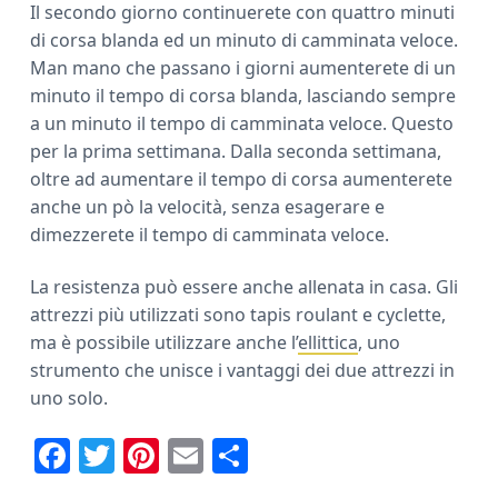
Il secondo giorno continuerete con quattro minuti
di corsa blanda ed un minuto di camminata veloce.
Man mano che passano i giorni aumenterete di un
minuto il tempo di corsa blanda, lasciando sempre
a un minuto il tempo di camminata veloce. Questo
per la prima settimana. Dalla seconda settimana,
oltre ad aumentare il tempo di corsa aumenterete
anche un pò la velocità, senza esagerare e
dimezzerete il tempo di camminata veloce.
La resistenza può essere anche allenata in casa. Gli
attrezzi più utilizzati sono tapis roulant e cyclette,
ma è possibile utilizzare anche l’
ellittica
, uno
strumento che unisce i vantaggi dei due attrezzi in
uno solo.
F
T
Pi
E
C
ac
w
nt
m
o