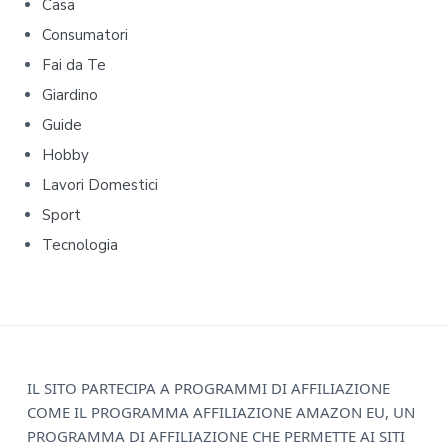
m
Casa
Consumatori
a
Fai da Te
r
Giardino
y
Guide
Hobby
S
Lavori Domestici
i
Sport
d
Tecnologia
e
b
a
F
IL SITO PARTECIPA A PROGRAMMI DI AFFILIAZIONE
r
COME IL PROGRAMMA AFFILIAZIONE AMAZON EU, UN
o
PROGRAMMA DI AFFILIAZIONE CHE PERMETTE AI SITI