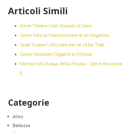
e
it
er
ai
n
Articoli Simili
b
te
e
l
di
o
r
st
vi
Dove Tenere i Gel Quando si Corre
ok
di
Come Fare la Manutenzione di un Vogatore
Quali Scarpe Utilizzare per un Ultra Trail
Come Verniciare Oggetti in Ottone
Metalli nell'Acqua della Piscina - Come Risolvere
il…
P
Categorie
r
Altro
i
Bellezza