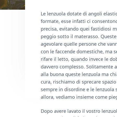
n
d
t
e
Le lenzuola dotate di angoli elas
b
formate, esse infatti ci consentono 
a
precisa, evitando quei fastidiosi 
r
peggio sotto il materasso. Queste 
agevolare quelle persone che vanno
con le faccende domestiche, ma se
rifare il letto, quando invece le 
davvero complesso. Solitamente ab
alla buona queste lenzuola ma ch
cura, rischiamo di sprecare spazio
sempre in disordine e le lenzuola s
allora, vediamo insieme come piega
Dopo avere lavato il vostro lenzuolo