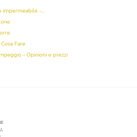
o impermeabile -…
tone
orre
 Cosa Fare
mpeggio - Opinioni e prezzi
NE
U,
E