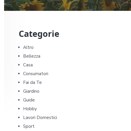
P
Categorie
r
i
Altro
Bellezza
m
Casa
a
Consumatori
Fai da Te
r
Giardino
y
Guide
Hobby
S
Lavori Domestici
i
Sport