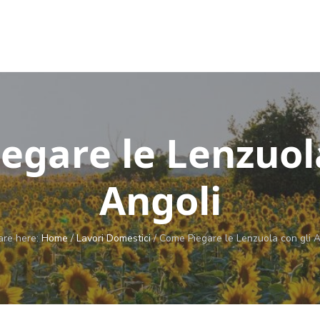
egare le Lenzuola
Angoli
are here:
Home
/
Lavori Domestici
/
Come Piegare le Lenzuola con gli A