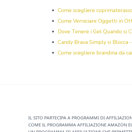
o
r
st
vi
Come scegliere coprimaterass
ok
di
Come Verniciare Oggetti in Ot
Dove Tenere i Gel Quando si C
Candy Brava Simply si Blocca -
Come scegliere brandina da ca
F
IL SITO PARTECIPA A PROGRAMMI DI AFFILIAZIO
COME IL PROGRAMMA AFFILIAZIONE AMAZON E
o
UN PROGRAMMA DI AFFILIAZIONE CHE PERMETT