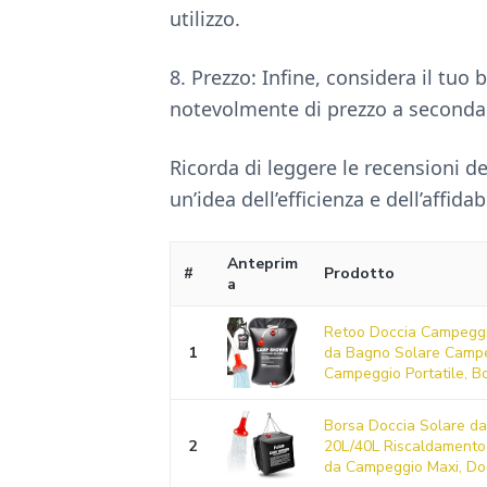
utilizzo.
8. Prezzo: Infine, considera il tu
notevolmente di prezzo a seconda d
Ricorda di leggere le recensioni de
un’idea dell’efficienza e dell’affida
Anteprim
#
Prodotto
a
Retoo Doccia Campeggi
1
da Bagno Solare Campe
Campeggio Portatile, Bo
Borsa Doccia Solare d
2
20L/40L Riscaldamento
da Campeggio Maxi, Doc