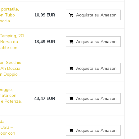
 portatile,
on Tubo
10,99 EUR
Acquista su Amazon
ccia...
 Camping, 20L
 Borsa da
13,49 EUR
Acquista su Amazon
tile con...
on Secchio
mAh Doccia
Acquista su Amazon
n Doppio...
eggio,
rnata con
43,47 EUR
Acquista su Amazon
 e Potenza,
 da
e USB –
Acquista su Amazon
door con