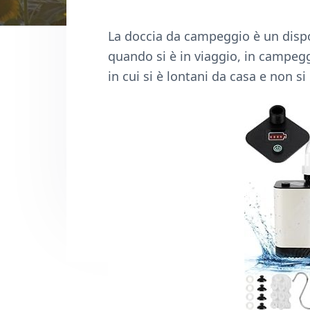
n
d
t
e
La doccia da campeggio è un disposi
b
quando si è in viaggio, in campeggi
a
in cui si è lontani da casa e non s
r