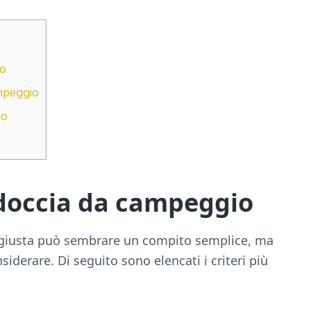
io
mpeggio
io
doccia da campeggio
 giusta può sembrare un compito semplice, ma
siderare. Di seguito sono elencati i criteri più