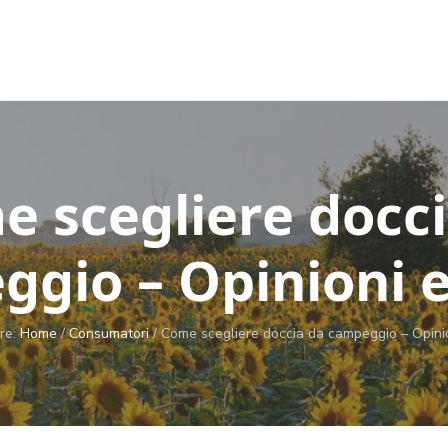
 scegliere docc
gio – Opinioni e
re:
Home
/
Consumatori
/
Come scegliere doccia da campeggio – Opinio