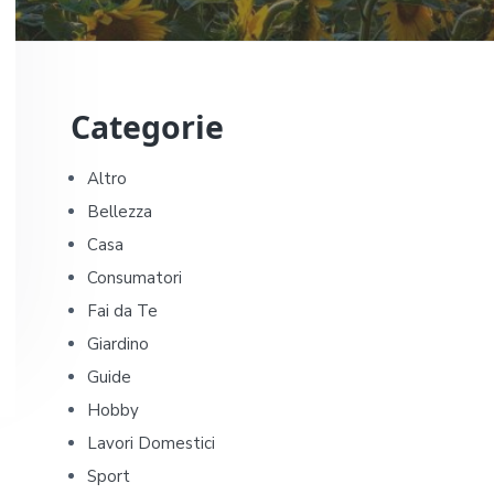
P
Categorie
r
i
Altro
Bellezza
m
Casa
a
Consumatori
Fai da Te
r
Giardino
y
Guide
Hobby
S
Lavori Domestici
i
Sport