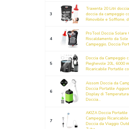
Traxenta 20 Litri doccia
3
doccia da campeggio c
Rimovibile e Soffione, do
ProTool Doccia Solare
4
Riscaldamento da Sole
Campeggio, Doccia Porta
Doccia da Campeggio c
5
Pieghevole 20L, 6000 
Ricaricabile Portatile co
Aissom Doccia da Camp
Doccia Portatile Aggio
6
Display di Temperatura
Doccia...
AKIZA Doccia Portatile
Campeggio Ricaricabil
7
Doccia da Viaggio Out