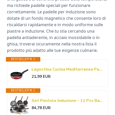
ma richiede padelle speciali per funzionare
correttamente. Le padelle per induzione sono
dotate di un fondo magnetico che consente loro di
riscaldarsi rapidamente e in modo uniforme sulle
piastre a induzione. Che tu stia cercando una
padella antiaderente, in acciaio inossidabile o in
ghisa, troverai sicuramente nella nostra lista il
prodotto più adatto alle tue esigenze culinarie.
BESTSELLER N. 1
Lagostina Cucina Mediterranea Padella Ø 20 cm per Induzione, Alluminio Antiaderente, con Indicatore Cottura Thermo-Signal, Rosso
21,99 EUR
BESTSELLER N. 2
Set Pentole Induzione - 11 Pcs Batteria Pentole e Padelle Antiaderenti Per Tutti i Piani Cottura, Padella da 20/28cm, Padella da 24cm, Pentola da 16/20/24cm con Coperchi, Senza PFOA e PFOS Topbooc
84,78 EUR