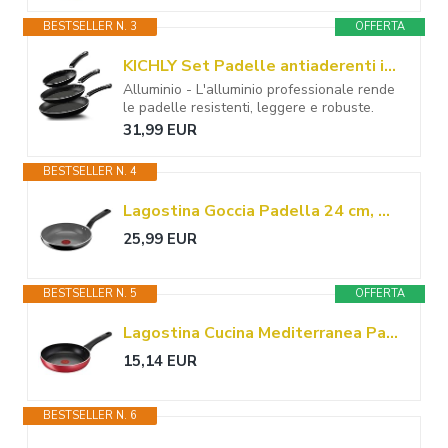
BESTSELLER N. 3
OFFERTA
KICHLY Set Padelle antiaderenti in alluminio – set padella 3 pezzi induzione fondo, 20cm, 24cm e 28cm, nero
Alluminio - L'alluminio professionale rende
le padelle resistenti, leggere e robuste.
31,99 EUR
BESTSELLER N. 4
Lagostina Goccia Padella 24 cm, Rivestimento in Ceramica Antiaderente, Scorrevolezza Ottimale, Pulizia Facile, Thermo-Signal, Sicura, Compatibile con Induzione
25,99 EUR
BESTSELLER N. 5
OFFERTA
Lagostina Cucina Mediterranea Padella Antiaderente in Alluminio Ø 24 cm, Pentola Induzione, Gas e Forno, Rivestimento Titanium Easy, Manico Ergonomico in Bakelite
15,14 EUR
BESTSELLER N. 6