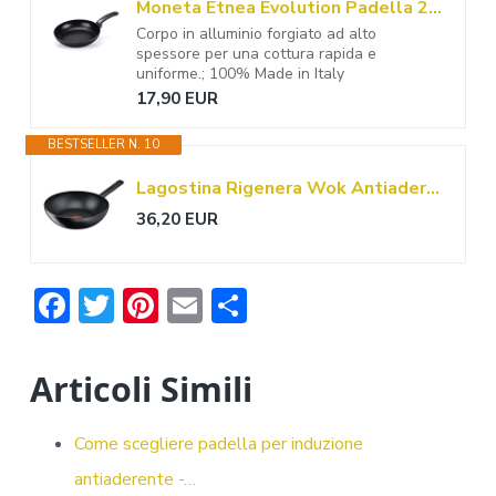
Moneta Etnea Evolution Padella 20cm, anche per induzione, 100% Made in Italy
Corpo in alluminio forgiato ad alto
spessore per una cottura rapida e
uniforme.; 100% Made in Italy
17,90 EUR
BESTSELLER N. 10
Lagostina Rigenera Wok Antiaderente con Corpo in Alluminio 100% Riciclato Ø 28 cm, Padella Induzione Gas e Forno, Rivestimento Antigraffio, Manico Ergonomico
36,20 EUR
F
T
Pi
E
C
ac
w
nt
m
o
e
it
er
ai
n
Articoli Simili
b
te
e
l
di
o
r
st
vi
Come scegliere padella per induzione
ok
di
antiaderente -…