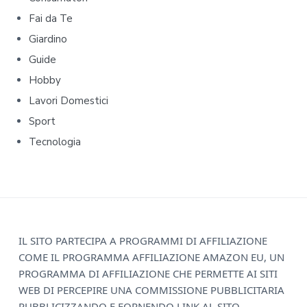
a
Fai da Te
r
Giardino
y
Guide
Hobby
S
Lavori Domestici
i
Sport
d
Tecnologia
e
b
a
F
IL SITO PARTECIPA A PROGRAMMI DI AFFILIAZIONE
r
COME IL PROGRAMMA AFFILIAZIONE AMAZON EU, UN
o
PROGRAMMA DI AFFILIAZIONE CHE PERMETTE AI SITI
o
WEB DI PERCEPIRE UNA COMMISSIONE PUBBLICITARIA
PUBBLICIZZANDO E FORNENDO LINK AL SITO