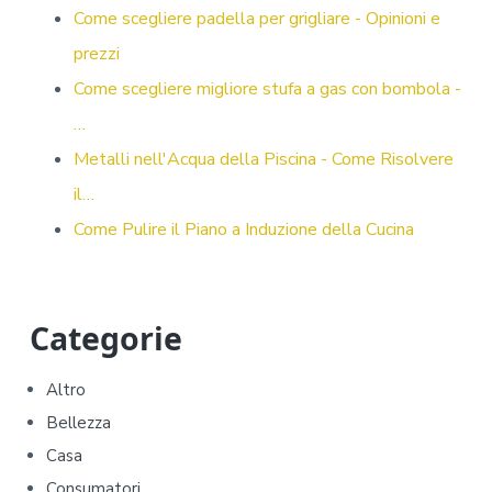
Come scegliere padella per grigliare - Opinioni e
prezzi
Come scegliere migliore stufa a gas con bombola -
…
Metalli nell'Acqua della Piscina - Come Risolvere
il…
Come Pulire il Piano a Induzione della Cucina
P
Categorie
r
Altro
i
Bellezza
m
Casa
Consumatori