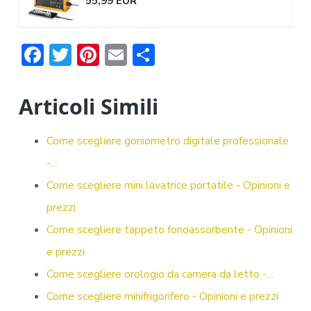
55,99 EUR
F
T
Pi
E
C
ac
w
nt
m
o
e
it
er
ai
n
Articoli Simili
b
te
e
l
di
o
r
st
vi
Come scegliere goniometro digitale professionale
ok
di
-…
Come scegliere mini lavatrice portatile - Opinioni e
prezzi
Come scegliere tappeto fonoassorbente - Opinioni
e prezzi
Come scegliere orologio da camera da letto -…
Come scegliere minifrigorifero - Opinioni e prezzi