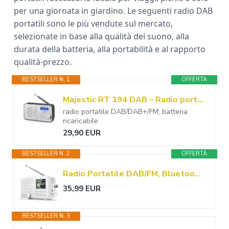
per una giornata in giardino. Le seguenti radio DAB
portatili sono le più vendute sul mercato,
selezionate in base alla qualità del suono, alla
durata della batteria, alla portabilità e al rapporto
qualità-prezzo.
BESTSELLER N. 1
OFFERTA
Majestic RT 194 DAB – Radio portatile DAB/DAB+/FM display LCD, batteria ricaricabile, uscita cuffie, sveglia due allarmi e tre suonerie, nero
radio portatile DAB/DAB+/FM; batteria
ricaricabile
29,90 EUR
BESTSELLER N. 2
OFFERTA
Radio Portatile DAB/FM, Bluetooth, Batteria Ricaricabile da 3000mAh, Compatibile con Schede TF Fino a 64 GB, Ricarica Type-C, Presa per Cuffie, 40 Stazioni FM Preimpostate & 40 DAB, Doppia Sveglia
35,99 EUR
BESTSELLER N. 3