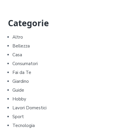
P
Categorie
r
Altro
i
Bellezza
m
Casa
Consumatori
a
Fai da Te
r
Giardino
y
Guide
Hobby
S
Lavori Domestici
i
Sport
d
Tecnologia