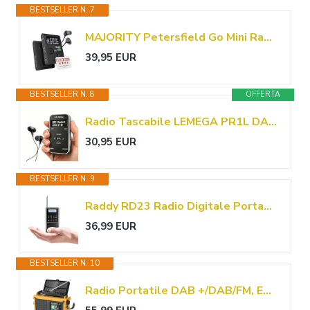
BESTSELLER N. 7
MAJORITY Petersfield Go Mini Radio Portatile DAB/DAB con Batteria 12 Ore
39,95 EUR
BESTSELLER N. 8
OFFERTA
Radio Tascabile LEMEGA PR1L DAB/FM,Ricaricabile,Blocco Tasti,Nero/Argento
30,95 EUR
BESTSELLER N. 9
Raddy RD23 Radio Digitale Portatile DAB/DAB+ con Bluetooth, 110 Stazioni Salvate, Radio FM, Ricaricabile via USB-C, Radio Tascabile con Display Chiaro per Casa e Viaggio (Nero)
36,99 EUR
BESTSELLER N. 10
Radio Portatile DAB +/DAB/FM, Energia Solare e Manovella con Batteria Ricaricabile da 12000 mAh, Sveglia due Allarmi e tre Suonerie, Qualità audio Hi-Fi, Sopravvivenza SOS, Impermeabile per All'aperto