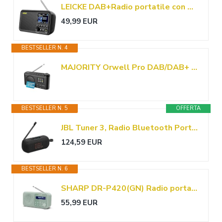
LEICKE DAB+Radio portatile con Bluetooth 5.0,DAB/DAB+radio FM,display a colori da 2,4",radio da cucina con cavo,batteria da 4000 mAh,connessione MicroSD/TF/AUX,funzioni di allarme
49,99 EUR
BESTSELLER N. 4
MAJORITY Orwell Pro DAB/DAB+ Radio Portatile con Bluetooth e 40 Preset
BESTSELLER N. 5
OFFERTA
JBL Tuner 3, Radio Bluetooth Portatile, DAB/DAB+/FM, Nero
124,59 EUR
BESTSELLER N. 6
SHARP DR-P420(GN) Radio portatile DAB/FM doppia sveglia - Verde acquamarina
55,99 EUR