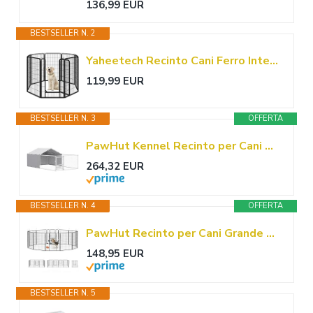
136,99 EUR
BESTSELLER N. 2
Yaheetech Recinto Cani Ferro Interno Esterno 8 Pannelli 71x120 cm
119,99 EUR
BESTSELLER N. 3
OFFERTA
PawHut Kennel Recinto per Cani da Esterno Anti-UV 400x230x150 cm Argento
264,32 EUR
BESTSELLER N. 4
OFFERTA
PawHut Recinto per Cani Grande Taglia 12 Pannelli 80x1.5x100cm Grigio Scuro
148,95 EUR
BESTSELLER N. 5