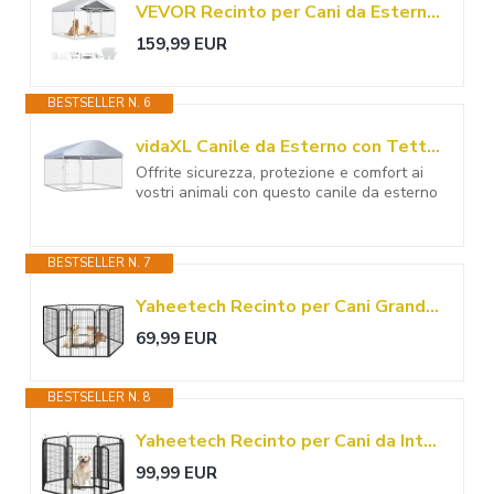
VEVOR Recinto per Cani da Esterno con Serratura di Sicurezza e Copertura Impermeabile Anti UV, Canile di Grandi Dimensioni 2x2x1,6m, Gabbia per Animali Domestici Resistente per Cani di Grande Taglia
159,99 EUR
BESTSELLER N. 6
vidaXL Canile da Esterno con Tetto Alto Robusto Elegante Comodo con Serratura Recinzione Recinto per Cani Box Gabbia 200x200x135 cm in Acciaio Zincato
Offrite sicurezza, protezione e comfort ai
vostri animali con questo canile da esterno
BESTSELLER N. 7
Yaheetech Recinto per Cani Grande da Interno 80 x 80 cm 6 pz Nero
69,99 EUR
BESTSELLER N. 8
Yaheetech Recinto per Cani da Interno e Esterno 8 pz 68 x 100 cm Nero
99,99 EUR