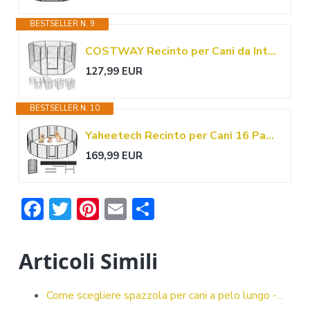
BESTSELLER N. 9
COSTWAY Recinto per Cani da Interno ed Esterno, Recinzione per Animali Domestici con 8 Pannelli di Metallo, Box per Cani, Gatti e Conigli (80 x 100 cm)
127,99 EUR
BESTSELLER N. 10
Yaheetech Recinto per Cani 16 Pannelli 68 x 100 cm in Metallo Nero
169,99 EUR
F
T
Pi
E
C
ac
w
nt
m
o
e
it
er
ai
n
Articoli Simili
b
te
e
l
di
o
r
st
vi
Come scegliere spazzola per cani a pelo lungo -…