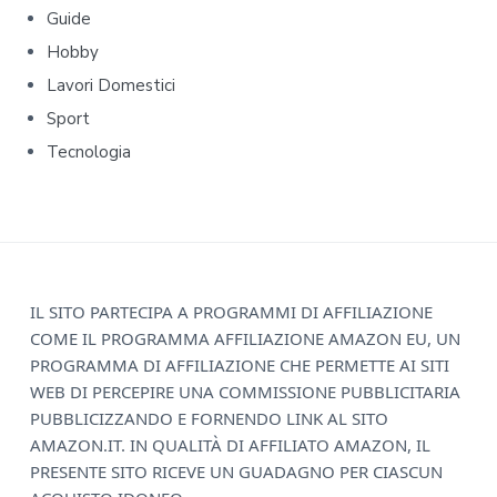
y
Guide
Hobby
S
Lavori Domestici
i
Sport
d
Tecnologia
e
b
a
F
IL SITO PARTECIPA A PROGRAMMI DI AFFILIAZIONE
r
COME IL PROGRAMMA AFFILIAZIONE AMAZON EU, UN
o
PROGRAMMA DI AFFILIAZIONE CHE PERMETTE AI SITI
o
WEB DI PERCEPIRE UNA COMMISSIONE PUBBLICITARIA
PUBBLICIZZANDO E FORNENDO LINK AL SITO
t
AMAZON.IT. IN QUALITÀ DI AFFILIATO AMAZON, IL
e
PRESENTE SITO RICEVE UN GUADAGNO PER CIASCUN