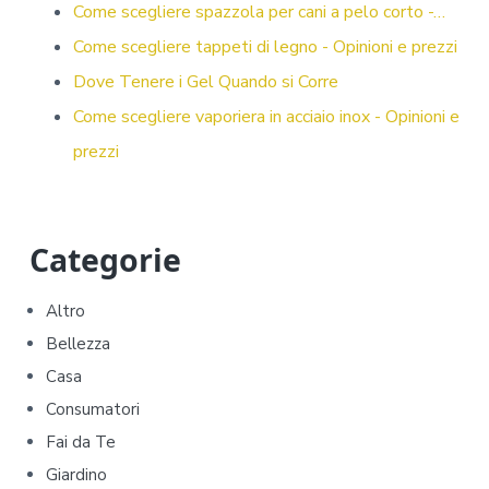
ok
di
Come scegliere spazzola per cani a pelo corto -…
Come scegliere tappeti di legno - Opinioni e prezzi
Dove Tenere i Gel Quando si Corre
Come scegliere vaporiera in acciaio inox - Opinioni e
prezzi
P
Categorie
r
Altro
i
Bellezza
m
Casa
Consumatori
a
Fai da Te
r
Giardino