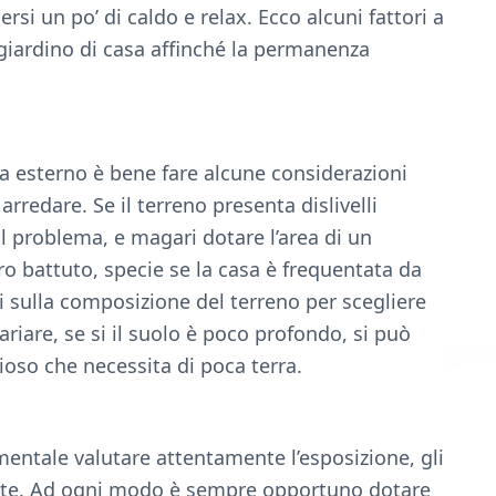
rsi un po’ di caldo e relax. Ecco alcuni fattori a
l giardino di casa affinché la permanenza
a esterno è bene fare alcune considerazioni
rredare. Se il terreno presenta dislivelli
l problema, e magari dotare l’area di un
ro battuto, specie se la casa è frequentata da
 sulla composizione del terreno per scegliere
riare, se si il suolo è poco profondo, si può
ioso che necessita di poca terra.
mentale valutare attentamente l’esposizione, gli
iate. Ad ogni modo è sempre opportuno dotare