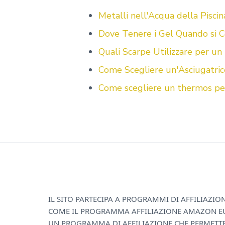
o
r
st
vi
Metalli nell'Acqua della Piscin
ok
di
Dove Tenere i Gel Quando si C
Quali Scarpe Utilizzare per un 
Come Scegliere un'Asciugatric
Come scegliere un thermos per
F
IL SITO PARTECIPA A PROGRAMMI DI AFFILIAZIO
COME IL PROGRAMMA AFFILIAZIONE AMAZON E
o
UN PROGRAMMA DI AFFILIAZIONE CHE PERMETT