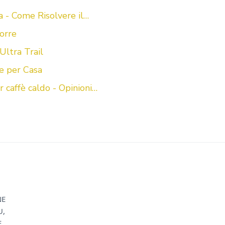
a - Come Risolvere il…
orre
Ultra Trail
e per Casa
 caffè caldo - Opinioni…
NE
U,
E