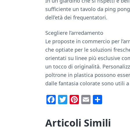
In un giardino che si rispetti è be
sufficiente un tavolo da ping pong
dell’età dei frequentatori.
Scegliere l’arredamento
Le proposte in commercio per l’ar
che optiate per le soluzioni fresc
orientati su linee più esclusive c
un tocco di originalità. Personaliz
poltrone in plastica possono esser
dalle fantasia colorate sono utili 
F
T
Pi
E
C
ac
w
nt
m
o
e
it
er
ai
n
Articoli Simili
b
te
e
l
di