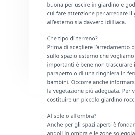
n
d
buona per uscire in giardino e gode
t
e
cui fare attenzione per arredare i
b
all’esterno sia davvero idilliaca.
a
r
Che tipo di terreno?
Prima di scegliere l’arredamento d
sullo spazio esterno che vogliamo a
importanti è bene non trascurare i
parapetto o di una ringhiera in fer
bambini. Occorre anche informarsi
la vegetazione più adeguata. Per va
costituire un piccolo giardino rocc
Al sole o all’ombra?
Anche per gli spazi aperti è fonda
angoli in ombra e le zone solegg