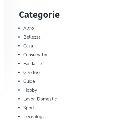
P
Categorie
r
i
Altro
Bellezza
m
Casa
a
Consumatori
Fai da Te
r
Giardino
y
Guide
Hobby
S
Lavori Domestici
i
Sport
Tecnologia
d