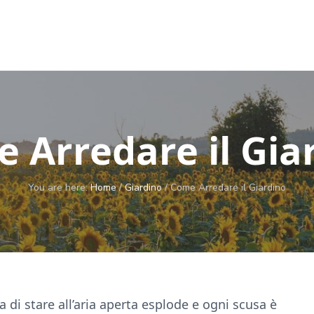
 Arredare il Gia
You are here:
Home
/
Giardino
/
Come Arredare il Giardino
a di stare all’aria aperta esplode e ogni scusa è