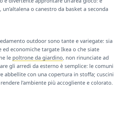
llo e divertente approntare un’area gioco: è
, un’altalena o canestro da basket a seconda
redamento outdoor sono tante e variegate: sia
he ed economiche targate Ikea o che siate
ome le
poltrone da giardino
, non rinunciate ad
zare gli arredi da esterno è semplice: le comuni
e abbellite con una copertura in stoffa; cuscini
a rendere l’ambiente più accogliente e colorato.