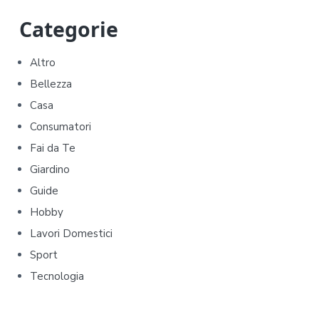
P
Categorie
r
Altro
i
Bellezza
m
Casa
Consumatori
a
Fai da Te
r
Giardino
y
Guide
Hobby
S
Lavori Domestici
i
Sport
d
Tecnologia
e