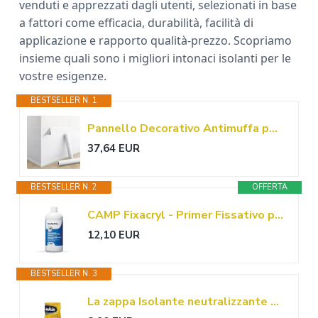
venduti e apprezzati dagli utenti, selezionati in base
a fattori come efficacia, durabilità, facilità di
applicazione e rapporto qualità-prezzo. Scopriamo
insieme quali sono i migliori intonaci isolanti per le
vostre esigenze.
BESTSELLER N. 1
Pannello Decorativo Antimuffa per Interni, Carta Adesiva per Pareti Isolante Termico Anti umidità, Carta da Parati Moderna Intonaco Scrostato Nasconde le Imperfezioni(Bianca,50 x 280 cm)
37,64 EUR
BESTSELLER N. 2
OFFERTA
CAMP Fixacryl - Primer Fissativo per Muri Interni ed Esterni Isolante 100% Acrilico, Ideale per Intonaci Cemento Calcestruzzo, Migliora Ancoraggio, Resa e Resistenza dei Trattamenti, Made in Italy, 1l
12,10 EUR
BESTSELLER N. 3
La zappa Isolante neutralizzante 1 Kg ideale per isolare e irrobustire intonaci di calce e cemento