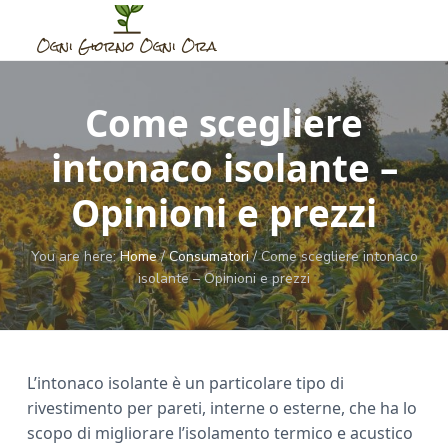
S
S
S
k
k
k
i
i
i
O
G
u
g
p
p
p
i
n
d
Come scegliere
t
t
t
i
e
p
G
o
o
o
e
i
intonaco isolante –
r
m
p
f
o
O
a
r
o
r
g
Opinioni e prezzi
n
n
i
i
o
i
o
M
n
m
t
O
o
You are here:
Home
/
Consumatori
/
Come scegliere intonaco
m
g
c
a
e
e
n
isolante – Opinioni e prezzi
o
r
r
n
i
t
n
y
O
o
r
t
s
a
e
i
L’intonaco isolante è un particolare tipo di
n
d
rivestimento per pareti, interne o esterne, che ha lo
t
e
scopo di migliorare l’isolamento termico e acustico
b