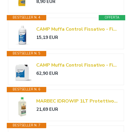
8,90 EUR
BESTSELLER N. 4
OFFERTA
CAMP Muffa Control Fissativo - Fissativo Antimuffa per Interni ed Esterni, Isolante Consolidante 100% Acrilico, Migliora l'Adesione della Finitura, Ideale per Intonaci Cemento Calcestruzzo e Gesso, 1l
15,19 EUR
BESTSELLER N. 5
CAMP Muffa Control Fissativo - Fissativo Antimuffa per Interni ed Esterni, Isolante Consolidante 100% Acrilico, Migliora l'Adesione della Finitura, Ideale per Intonaci Cemento Calcestruzzo e Gesso, 5l
62,90 EUR
BESTSELLER N. 6
MARBEC IDROWIP 1LT Protettivo idrorepellente per materiali lapidei assorbenti: cotto, pietra, intonaci e agglomerati cementizi
21,69 EUR
BESTSELLER N. 7