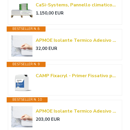
CaSi-Systems, Pannello climatico pre-intonacabile da 10mm in silicato di calcio, anti-schimmel, per interni, cantina, ambienti umidi, risparmio energetico e isolamento, set per 15,1 m²
1.150,00 EUR
BESTSELLER N. 8
APMOE Isolante Termico Adesivo - Impermeabile e Resistente All'umidità 3D Carta da Parati Moderna Nasconde le Imperfezioni, Carta Parati per Pareti con Intonaco Scrostato
32,00 EUR
BESTSELLER N. 9
CAMP Fixacryl - Primer Fissativo per Muri Interni ed Esterni Isolante 100% Acrilico, Ideale per Intonaci Cemento Calcestruzzo, Migliora Ancoraggio, Resa e Resistenza dei Trattamenti, Made in Italy, 5l
BESTSELLER N. 10
APMOE Isolante Termico Adesivo - Impermeabile e Resistente All'umidità 3D Carta da Parati Moderna Nasconde le Imperfezioni, Carta Parati per Pareti con Intonaco Scrostato
203,00 EUR