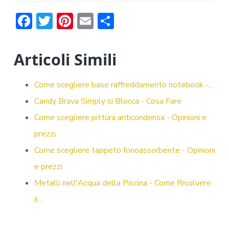
F
T
Pi
E
C
ac
w
nt
m
o
e
it
er
ai
n
Articoli Simili
b
te
e
l
di
o
r
st
vi
Come scegliere base raffreddamento notebook -…
ok
di
Candy Brava Simply si Blocca - Cosa Fare
Come scegliere pittura anticondensa - Opinioni e
prezzi
Come scegliere tappeto fonoassorbente - Opinioni
e prezzi
Metalli nell'Acqua della Piscina - Come Risolvere
il…