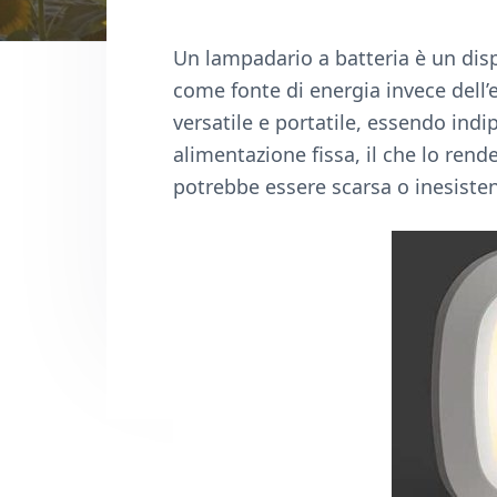
n
d
t
e
Un lampadario a batteria è un dispo
b
come fonte di energia invece dell’
a
versatile e portatile, essendo ind
r
alimentazione fissa, il che lo rende
potrebbe essere scarsa o inesisten