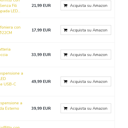
offitto con
Senza Fili
21,99 EUR
Acquista su Amazon
pada LED...
afoniera con
17,99 EUR
Acquista su Amazon
 Ø22CM
tteria
occia
33,99 EUR
Acquista su Amazon
spensione a
 LED
49,99 EUR
Acquista su Amazon
ile USB-C
ospensione a
 da Esterno
39,99 EUR
Acquista su Amazon
offitto con