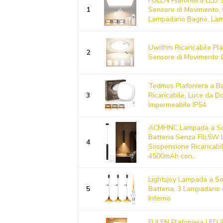
FULEN Plafoniera LED S
1
Sensore di Movimento, 
Lampadario Bagno, Lam
Uwithm Ricaricabile Pl
2
Sensore di Movimento
Tedmos Plafoniera a Ba
3
Ricaricabile, Luce da D
Impermeabile IP54
ACMHNC Lampada a So
Batteria Senza Fili,5W
4
Sospensione Ricaricab
4500mAh con...
Lightsjoy Lampada a S
5
Batteria, 3 Lampadario
Interno
FULEN Plafoniera LED S