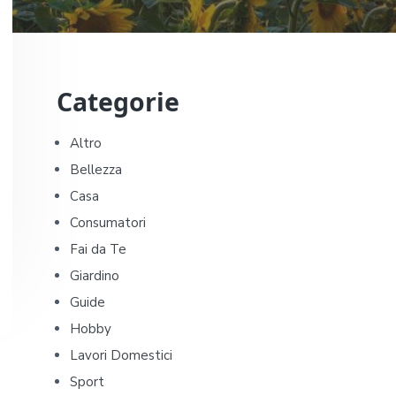
P
Categorie
r
i
Altro
Bellezza
m
Casa
a
Consumatori
Fai da Te
r
Giardino
y
Guide
Hobby
S
Lavori Domestici
i
Sport