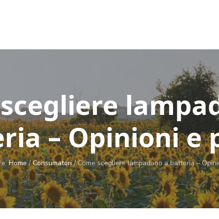
scegliere lampad
ria – Opinioni e 
re:
Home
/
Consumatori
/
Come scegliere lampadario a batteria – Opinio