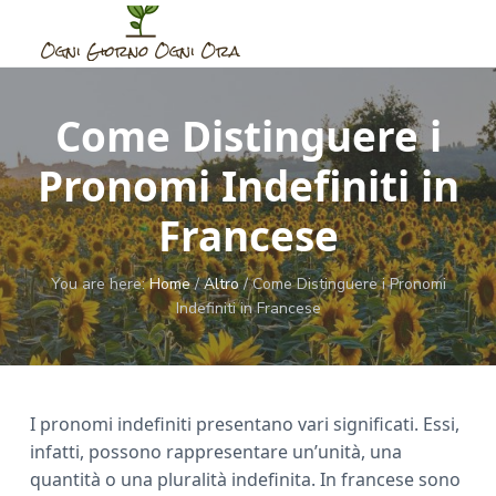
S
S
S
k
k
k
i
i
i
O
G
u
g
p
p
p
i
n
d
Come Distinguere i
t
t
t
i
e
p
G
o
o
o
e
i
Pronomi Indefiniti in
r
m
p
f
o
O
a
r
o
r
g
Francese
n
n
i
i
o
i
o
M
n
m
t
O
o
You are here:
Home
/
Altro
/
Come Distinguere i Pronomi
m
g
c
a
e
e
n
Indefiniti in Francese
o
r
r
n
i
t
n
y
O
o
r
t
s
a
e
i
I pronomi indefiniti presentano vari significati. Essi,
n
d
infatti, possono rappresentare un’unità, una
t
e
quantità o una pluralità indefinita. In francese sono
b