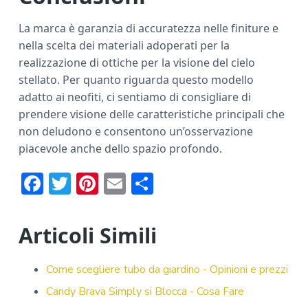
La marca è garanzia di accuratezza nelle finiture e
nella scelta dei materiali adoperati per la
realizzazione di ottiche per la visione del cielo
stellato. Per quanto riguarda questo modello
adatto ai neofiti, ci sentiamo di consigliare di
prendere visione delle caratteristiche principali che
non deludono e consentono un’osservazione
piacevole anche dello spazio profondo.
F
T
Pi
E
C
ac
w
nt
m
o
e
it
er
ai
n
Articoli Simili
b
te
e
l
di
o
r
st
vi
Come scegliere tubo da giardino - Opinioni e prezzi
ok
di
Candy Brava Simply si Blocca - Cosa Fare