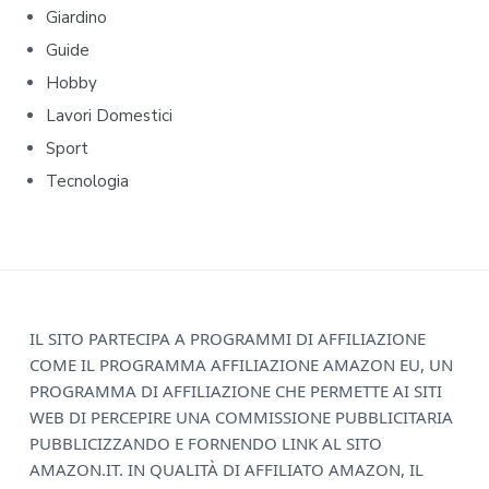
r
Giardino
y
Guide
Hobby
S
Lavori Domestici
i
Sport
d
Tecnologia
e
b
a
F
IL SITO PARTECIPA A PROGRAMMI DI AFFILIAZIONE
r
COME IL PROGRAMMA AFFILIAZIONE AMAZON EU, UN
o
PROGRAMMA DI AFFILIAZIONE CHE PERMETTE AI SITI
o
WEB DI PERCEPIRE UNA COMMISSIONE PUBBLICITARIA
PUBBLICIZZANDO E FORNENDO LINK AL SITO
t
AMAZON.IT. IN QUALITÀ DI AFFILIATO AMAZON, IL