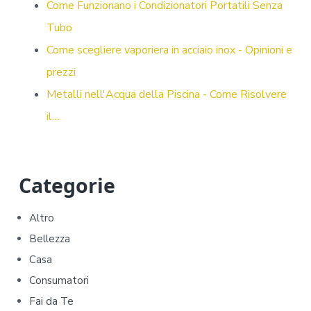
Come Funzionano i Condizionatori Portatili Senza
Tubo
Come scegliere vaporiera in acciaio inox - Opinioni e
prezzi
Metalli nell'Acqua della Piscina - Come Risolvere
il…
P
Categorie
r
Altro
i
Bellezza
m
Casa
Consumatori
a
Fai da Te